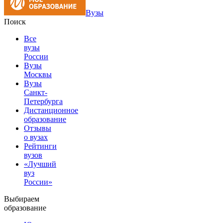
Вузы
Поиск
Все
вузы
России
Вузы
Москвы
Вузы
Санкт-
Петербурга
Дистанционное
образование
Отзывы
о вузах
Рейтинги
вузов
«Лучший
вуз
России»
Выбираем
образование