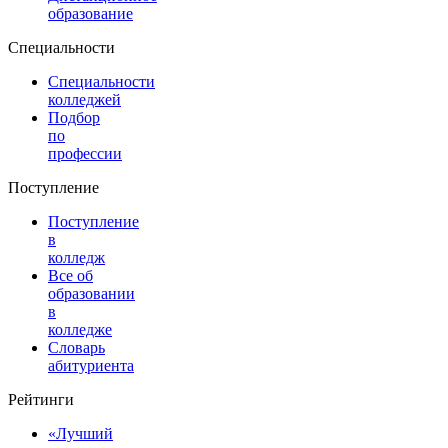
образование
Специальности
Специальности
колледжей
Подбор
по
профессии
Поступление
Поступление
в
колледж
Все об
образовании
в
колледже
Словарь
абитуриента
Рейтинги
«Лучший