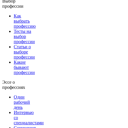
Выбор
профессии
Как
выбрать
профессию
Тесты на
выбор
профессии
Статьи о
выборе
профессии
Какие
бывают
профессии
Эссе о
профессиях
Один
рабочий
день
Интервью
со
специалистами
Сочинения