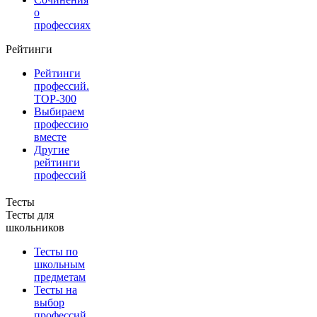
о
профессиях
Рейтинги
Рейтинги
профессий.
TOP-300
Выбираем
профессию
вместе
Другие
рейтинги
профессий
Тесты
Тесты для
школьников
Тесты по
школьным
предметам
Тесты на
выбор
профессий