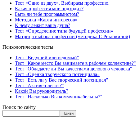
Тест «Одно из двух». Выбираем профессию.
Какая профессия мне подходит?
Быть ли тебе программистом?
Методика «Карта интересов»
К чему лежит ваша душа?
Тест «Определение типа будущей профессии»
Матрица выбора профессии (методика Г. Резапкиной)
Психологические тесты
Тест "Ведущий или ведомый"
Тест "Какое место Вы занимаете в рабочем коллективе?"
Тест "Обладаете ли Вы качествами делового человека"
Тест «Оценка творческого потенциала»
Тест "Есть ли у Вас творческий потенциал"
Тест "Активен ли ты?"
Какой Вы руководитель?
Тест "Насколько Вы коммуникабельны?"
Поиск по сайту
Найти