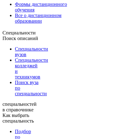
Формы дистанционного
обучения
Все о дистанционном
образовании
Специальности
Поиск описаний
Специальности
вузов
Специальности
колледжей
и
техникумов
Поиск вуза
по
специальности
специальностей
в справочнике
Как выбрать
специальность
Подбор
по