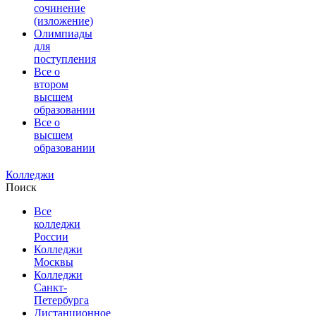
сочинение
(изложение)
Олимпиады
для
поступления
Все о
втором
высшем
образовании
Все о
высшем
образовании
Колледжи
Поиск
Все
колледжи
России
Колледжи
Москвы
Колледжи
Санкт-
Петербурга
Дистанционное