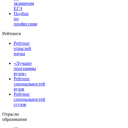
экзаменам
ЕГЭ
Подбор
по
профессиям
Рейтинги
Рейтинг
отраслей
науки
«Лучшие
программы
вузов»
Рейтинг
специальностей
вузов
Рейтинг
специальностей
ссузов
Отрасли
образования