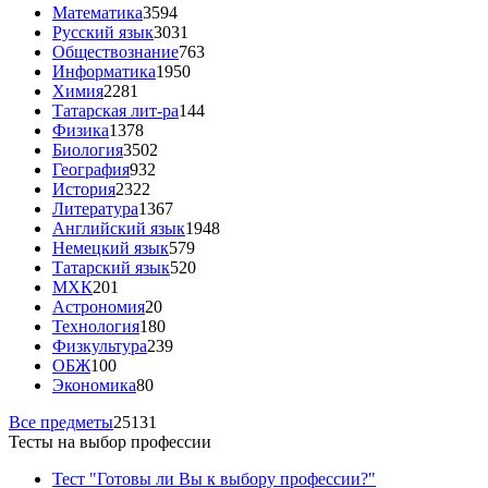
Математика
3594
Русский язык
3031
Обществознание
763
Информатика
1950
Химия
2281
Татарская лит-ра
144
Физика
1378
Биология
3502
География
932
История
2322
Литература
1367
Английский язык
1948
Немецкий язык
579
Татарский язык
520
МХК
201
Астрономия
20
Технология
180
Физкультура
239
ОБЖ
100
Экономика
80
Все предметы
25131
Тесты на выбор профессии
Тест "Готовы ли Вы к выбору профессии?"