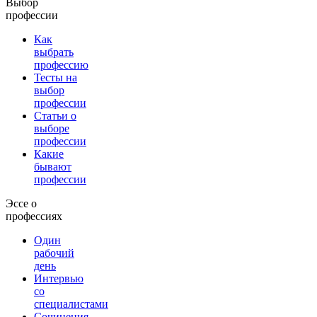
Выбор
профессии
Как
выбрать
профессию
Тесты на
выбор
профессии
Статьи о
выборе
профессии
Какие
бывают
профессии
Эссе о
профессиях
Один
рабочий
день
Интервью
со
специалистами
Сочинения