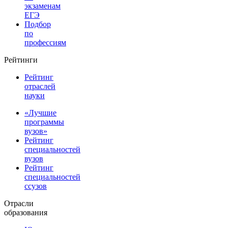
экзаменам
ЕГЭ
Подбор
по
профессиям
Рейтинги
Рейтинг
отраслей
науки
«Лучшие
программы
вузов»
Рейтинг
специальностей
вузов
Рейтинг
специальностей
ссузов
Отрасли
образования