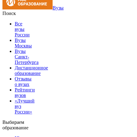
Вузы
Поиск
Все
вузы
России
Вузы
Москвы
Вузы
Санкт-
Петербурга
Дистанционное
образование
Отзывы
о вузах
Рейтинги
вузов
«Лучший
вуз
России»
Выбираем
образование