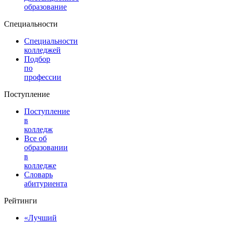
образование
Специальности
Специальности
колледжей
Подбор
по
профессии
Поступление
Поступление
в
колледж
Все об
образовании
в
колледже
Словарь
абитуриента
Рейтинги
«Лучший