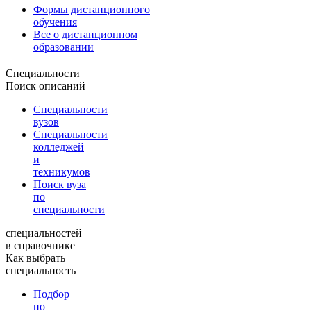
Формы дистанционного
обучения
Все о дистанционном
образовании
Специальности
Поиск описаний
Специальности
вузов
Специальности
колледжей
и
техникумов
Поиск вуза
по
специальности
специальностей
в справочнике
Как выбрать
специальность
Подбор
по