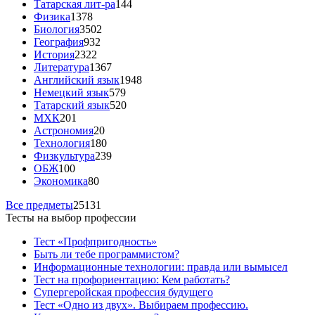
Татарская лит-ра
144
Физика
1378
Биология
3502
География
932
История
2322
Литература
1367
Английский язык
1948
Немецкий язык
579
Татарский язык
520
МХК
201
Астрономия
20
Технология
180
Физкультура
239
ОБЖ
100
Экономика
80
Все предметы
25131
Тесты на выбор профессии
Тест «Профпригодность»
Быть ли тебе программистом?
Информационные технологии: правда или вымысел
Тест на профориентацию: Кем работать?
Супергеройская профессия будущего
Тест «Одно из двух». Выбираем профессию.