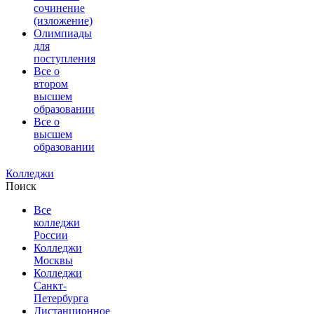
сочинение
(изложение)
Олимпиады
для
поступления
Все о
втором
высшем
образовании
Все о
высшем
образовании
Колледжи
Поиск
Все
колледжи
России
Колледжи
Москвы
Колледжи
Санкт-
Петербурга
Дистанционное