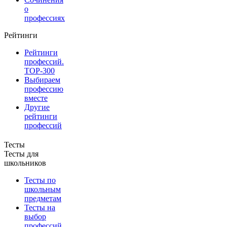
о
профессиях
Рейтинги
Рейтинги
профессий.
TOP-300
Выбираем
профессию
вместе
Другие
рейтинги
профессий
Тесты
Тесты для
школьников
Тесты по
школьным
предметам
Тесты на
выбор
профессий