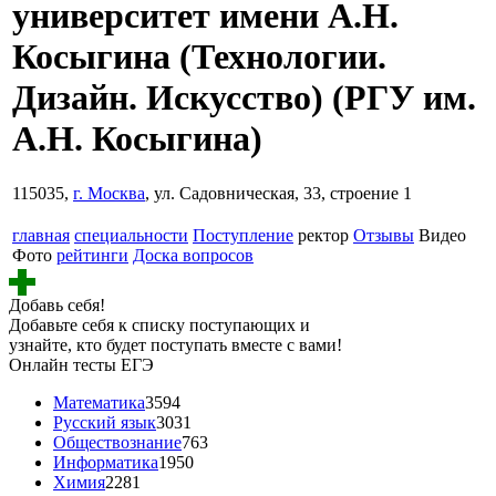
университет имени А.Н.
Косыгина (Технологии.
Дизайн. Искусство)
(РГУ им.
А.Н. Косыгина)
115035,
г. Москва
, ул. Садовническая, 33, строение 1
главная
специальности
Поступление
ректор
Отзывы
Видео
Фото
рейтинги
Доска вопросов
Добавь себя!
Добавьте себя к списку поступающих и
узнайте, кто будет поступать вместе с вами!
Онлайн тесты ЕГЭ
Математика
3594
Русский язык
3031
Обществознание
763
Информатика
1950
Химия
2281