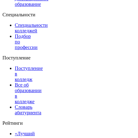
образование
Специальности
Специальности
колледжей
Подбор
по
профессии
Поступление
Поступление
в
колледж
Все об
образовании
в
колледже
Словарь
абитуриента
Рейтинги
«Лучший