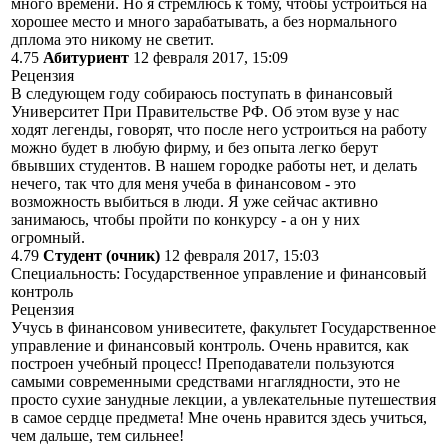
много времени. Но я стремлюсь к тому, чтобы устроиться на
хорошее место и много зарабатывать, а без нормального
дплома это никому не светит.
4.75
Абитуриент
12 февраля 2017, 15:09
Рецензия
В следующем году собираюсь поступать в финансовый
Университет При Правительстве РФ. Об этом вузе у нас
ходят легенды, говорят, что после него устроиться на работу
можно будет в любую фирму, и без опыта легко берут
бвывших студентов. В нашем городке работы нет, и делать
нечего, так что для меня учеба в финансовом - это
возможность выбиться в люди. Я уже сейчас активно
занимаюсь, чтобы пройти по конкурсу - а он у них
огромный.
4.79
Студент (очник)
12 февраля 2017, 15:03
Специальность: Государственное управление и финансовый
контроль
Рецензия
Учусь в финансовом унивеситете, факультет Государственное
управление и финансовый контроль. Очень нравится, как
построен учебный процесс! Преподаватели пользуются
самыми современными средствами нгаглядности, это не
просто сухие занудные лекции, а увлекательные путешествия
в самое сердце предмета! Мне очень нравится здесь учиться,
чем дальше, тем сильнее!