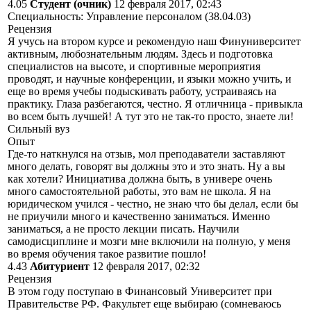
4.05
Студент (очник)
12 февраля 2017, 02:43
Специальность: Управление персоналом (38.04.03)
Рецензия
Я учусь на втором курсе и рекомендую наш Финуниверситет
активным, любознательным людям. Здесь и подготовка
специалистов на высоте, и спортивные мероприятия
проводят, и научные конференции, и языки можно учить, и
еще во время учебы подыскивать работу, устраиваясь на
практику. Глаза разбегаются, честно. Я отличница - привыкла
во всем быть лучшей! А тут это не так-то просто, знаете ли!
Сильный вуз
Опыт
Где-то наткнулся на отзыв, мол преподаватели заставляют
много делать, говорят вы должны это и это знать. Ну а вы
как хотели? Инициатива должна быть, в универе очень
много самостоятельной работы, это вам не школа. Я на
юридическом учился - честно, не знаю что бы делал, если бы
не приучили много и качественно заниматься. Именно
заниматься, а не просто лекции писать. Научили
самодисциплине и мозги мне включили на полную, у меня
во время обучения такое развитие пошло!
4.43
Абитуриент
12 февраля 2017, 02:32
Рецензия
В этом году поступаю в Финансовый Университет при
Правительстве РФ. Факультет еще выбираю (сомневаюсь