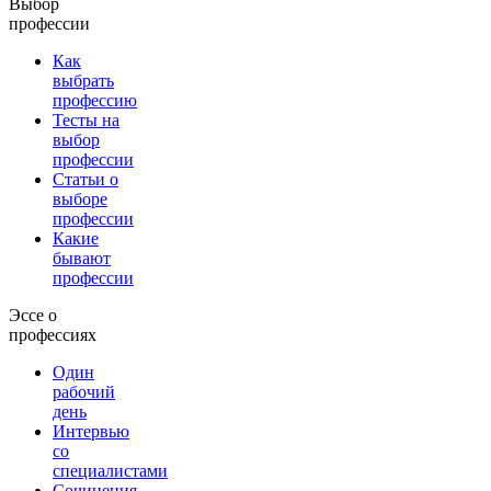
Выбор
профессии
Как
выбрать
профессию
Тесты на
выбор
профессии
Статьи о
выборе
профессии
Какие
бывают
профессии
Эссе о
профессиях
Один
рабочий
день
Интервью
со
специалистами
Сочинения