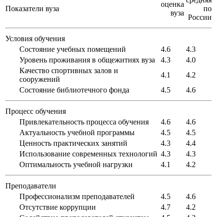
оценка
Показатели вуза
по
вуза
России
Условия обучения
Состояние учебных помещений
4.6
4.3
Уровень проживания в общежитиях вуза
4.3
4.0
Качество спортивных залов и
4.1
4.2
сооружений
Состояние библиотечного фонда
4.5
4.6
Процесс обучения
Привлекательность процесса обучения
4.6
4.6
Актуальность учебной программы
4.5
4.5
Ценность практических занятий
4.3
4.4
Использование современных технологий
4.3
4.3
Оптимальность учебной нагрузки
4.1
4.2
Преподаватели
Профессионализм преподавателей
4.5
4.6
Отсутствие коррупции
4.7
4.2