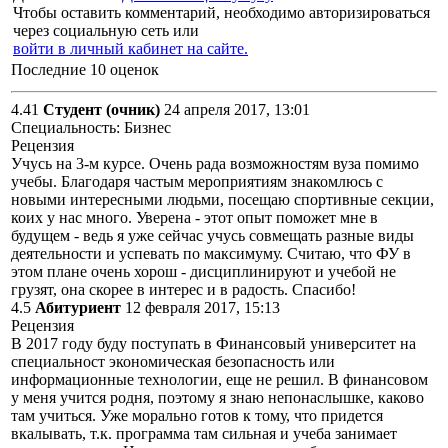
Чтобы оставить комментарий, необходимо авторизироваться
через социальную сеть или
войти в личный кабинет на сайте.
Последние 10 оценок
4.41
Студент (очник)
24 апреля 2017, 13:01
Специальность: Бизнес
Рецензия
Учусь на 3-м курсе. Очень рада возможностям вуза помимо
учебы. Благодаря частым мероприятиям знакомлюсь с
новыми интересными людьми, посещаю спортивные секции,
коих у нас много. Уверена - этот опыт поможет мне в
будущем - ведь я уже сейчас учусь совмещать разные виды
деятельности и успевать по максимуму. Считаю, что ФУ в
этом плане очень хорош - дисциплинируют и учебой не
грузят, она скорее в интерес и в радость. Спасибо!
4.5
Абитуриент
12 февраля 2017, 15:13
Рецензия
В 2017 году буду поступать в Финансовый университет на
специальност экономическая безопасность или
информационные технологии, еще не решил. В финансовом
у меня учится родня, поэтому я знаю непонаслышке, каково
там учиться. Уже морально готов к тому, что придется
вкалывать, т.к. программа там сильная и учеба занимает