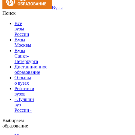
Вузы
Поиск
Все
вузы
России
Вузы
Москвы
Вузы
Санкт-
Петербурга
Дистанционное
образование
Отзывы
о вузах
Рейтинги
вузов
«Лучший
вуз
России»
Выбираем
образование