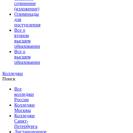
сочинение
(изложение)
Олимпиады
для
поступления
Все о
втором
высшем
образовании
Все о
высшем
образовании
Колледжи
Поиск
Все
колледжи
России
Колледжи
Москвы
Колледжи
Санкт-
Петербурга
Дистанционное