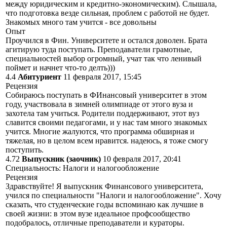
между юридическим и кредитно-экономическим). Слышала,
что подготовка везде сильная, проблем с работой не будет.
Знакомых много там учится - все довольны
Опыт
Проучился в Фин. Университете и остался доволен. Брата
агитирую туда поступать. Преподаватели грамотные,
специальностей выбор огромный, учат так что ленивый
поймет и начнет что-то делть)))
4.4
Абитуриент
11 февраля 2017, 15:45
Рецензия
Собираюсь поступать в ФИнансовый университет в этом
году, участвовала в зимней олимпиаде от этого вуза и
захотела там учиться. Родители поддерживают, этот вуз
славится своими педагогами, и у нас там много знакомых
учится. Многие жалуются, что программа обширная и
тяжелая, но в целом всем нравится. надеюсь, я тоже смогу
поступить.
4.72
Выпускник (заочник)
10 февраля 2017, 20:41
Специальность: Налоги и налогообложение
Рецензия
Здравствуйте! Я выпускник Финансового университета,
учился по специальности "Налоги и налогообложение". Хочу
сказать, что студенческие годы вспоминаю как лучшие в
своей жизни: в этом вузе идеальное профсообщество
подобралось, отличные преподаватели и кураторы.