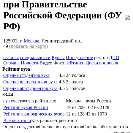
при Правительстве
Российской Федерации
(ФУ
РФ)
125993,
г. Москва
, Ленинградский пр.,
49
(показать на карте)
главная
специальности
Курсы
Поступление
ректор
ДПО
Отзывы
Новости
Видео
Фото
рейтинги
Доска вопросов
Рейтинг вуза
Оценка студентов вуза
4.3
24 голоса
Оценка выпускников вуза
4.5
2 голоса
Оценка абитуриентов вуза
4.5
5 голосов
83.44
вуз участвует в рейтингах
Москва
вузы России
Рейтинг вузов России
19 из 209
102 из 2128
Рейтинг экономических вузов
12 из 128
43 из 1078
Все рейтинги
Как работает рейтинг?
Оценка студентов
Оценка выпускников
Оценка абитуриентов
средняя