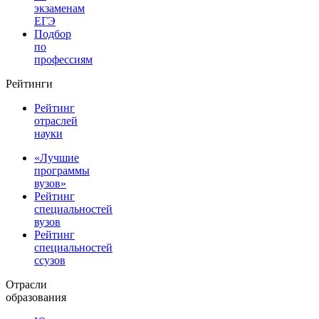
экзаменам
ЕГЭ
Подбор
по
профессиям
Рейтинги
Рейтинг
отраслей
науки
«Лучшие
программы
вузов»
Рейтинг
специальностей
вузов
Рейтинг
специальностей
ссузов
Отрасли
образования