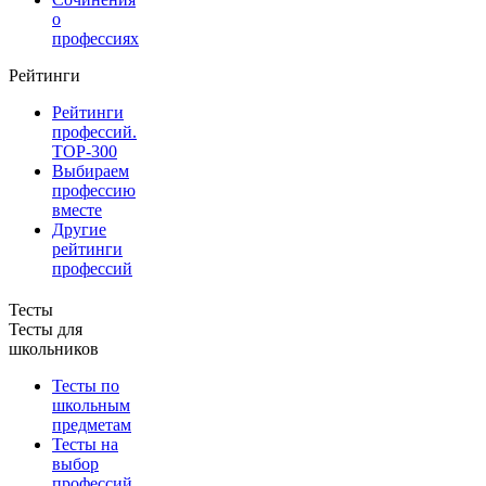
о
профессиях
Рейтинги
Рейтинги
профессий.
TOP-300
Выбираем
профессию
вместе
Другие
рейтинги
профессий
Тесты
Тесты для
школьников
Тесты по
школьным
предметам
Тесты на
выбор
профессий