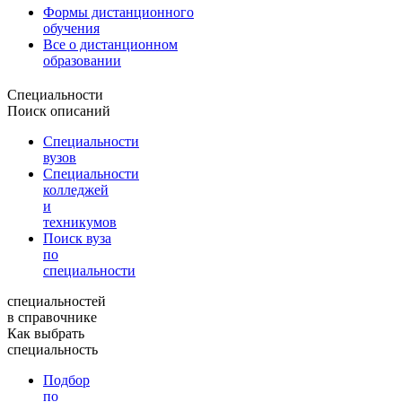
Формы дистанционного
обучения
Все о дистанционном
образовании
Специальности
Поиск описаний
Специальности
вузов
Специальности
колледжей
и
техникумов
Поиск вуза
по
специальности
специальностей
в справочнике
Как выбрать
специальность
Подбор
по