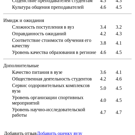
Содействие преподавателей студентам
4.5
4.3
Культура общения преподавателей
4.6
4.5
Имидж и ожидания
Сложность поступления в вуз
3.4
3.2
Оправданность ожиданий
4.2
4.3
Соответствие стоимости обучения его
3.8
4.1
качеству
Уровень качества образования в регионе
4.6
4.5
Дополнительные
Качество питания в вузе
3.6
4.1
Общественная деятельность студентов
4.2
4.6
Сервис оздоровительных комплексов
5.0
4.5
вуза
Уровень организации спортивных
4.0
4.5
мероприятий
Уровень научно-исследовательской
4.7
4.7
работы
Добавить отзыв
Добавить оценку вузу