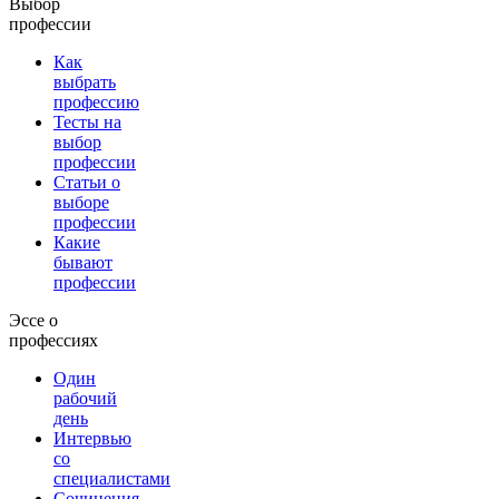
Выбор
профессии
Как
выбрать
профессию
Тесты на
выбор
профессии
Статьи о
выборе
профессии
Какие
бывают
профессии
Эссе о
профессиях
Один
рабочий
день
Интервью
со
специалистами
Сочинения