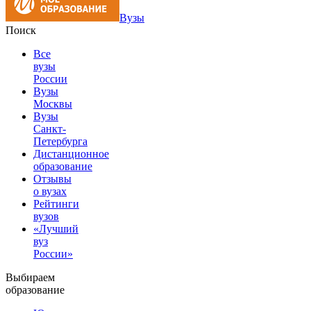
Вузы
Поиск
Все
вузы
России
Вузы
Москвы
Вузы
Санкт-
Петербурга
Дистанционное
образование
Отзывы
о вузах
Рейтинги
вузов
«Лучший
вуз
России»
Выбираем
образование