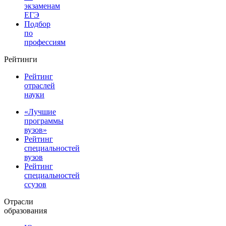
экзаменам
ЕГЭ
Подбор
по
профессиям
Рейтинги
Рейтинг
отраслей
науки
«Лучшие
программы
вузов»
Рейтинг
специальностей
вузов
Рейтинг
специальностей
ссузов
Отрасли
образования