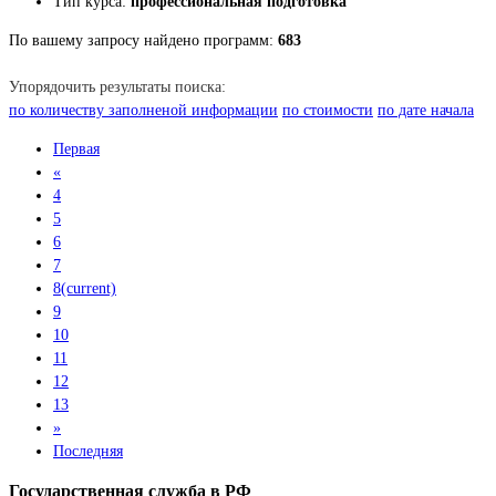
Тип курса:
профессиональная подготовка
По вашему запросу найдено программ:
683
Упорядочить результаты поиска:
по количеству заполненой информации
по стоимости
по дате начала
Первая
«
4
5
6
7
8
(current)
9
10
11
12
13
»
Последняя
Государственная служба в РФ