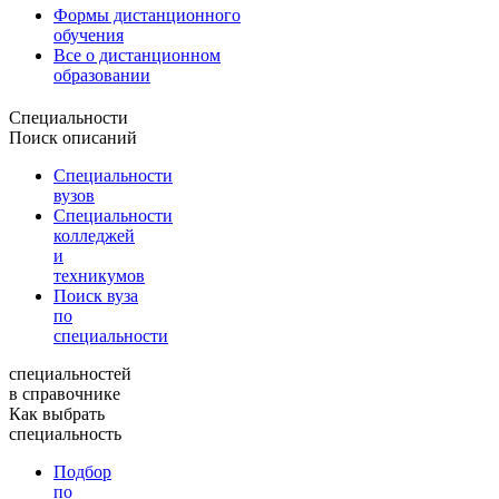
Формы дистанционного
обучения
Все о дистанционном
образовании
Специальности
Поиск описаний
Специальности
вузов
Специальности
колледжей
и
техникумов
Поиск вуза
по
специальности
специальностей
в справочнике
Как выбрать
специальность
Подбор
по