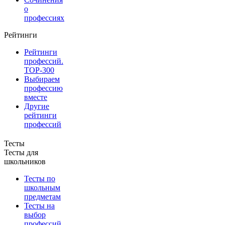
о
профессиях
Рейтинги
Рейтинги
профессий.
TOP-300
Выбираем
профессию
вместе
Другие
рейтинги
профессий
Тесты
Тесты для
школьников
Тесты по
школьным
предметам
Тесты на
выбор
профессий