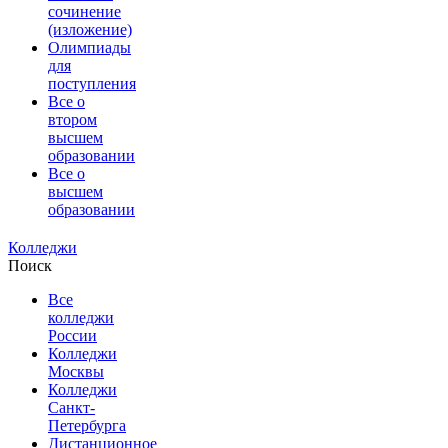
сочинение
(изложение)
Олимпиады
для
поступления
Все о
втором
высшем
образовании
Все о
высшем
образовании
Колледжи
Поиск
Все
колледжи
России
Колледжи
Москвы
Колледжи
Санкт-
Петербурга
Дистанционное