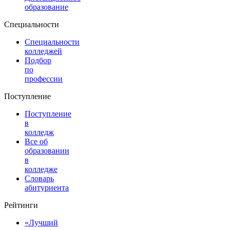
образование
Специальности
Специальности
колледжей
Подбор
по
профессии
Поступление
Поступление
в
колледж
Все об
образовании
в
колледже
Словарь
абитуриента
Рейтинги
«Лучший