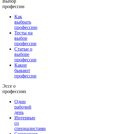
Выбор
профессии
Как
выбрать
профессию
Тесты на
выбор
профессии
Статьи о
выборе
профессии
Какие
бывают
профессии
Эссе о
профессиях
Один
рабочий
день
Интервью
со
специалистами
Сочинения