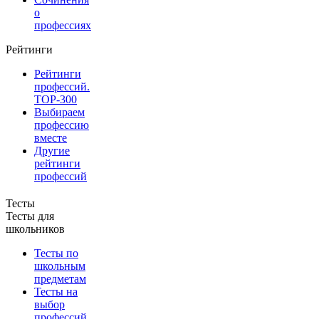
о
профессиях
Рейтинги
Рейтинги
профессий.
TOP-300
Выбираем
профессию
вместе
Другие
рейтинги
профессий
Тесты
Тесты для
школьников
Тесты по
школьным
предметам
Тесты на
выбор
профессий