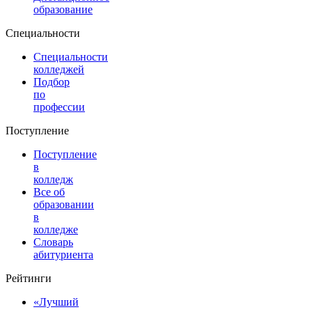
образование
Специальности
Специальности
колледжей
Подбор
по
профессии
Поступление
Поступление
в
колледж
Все об
образовании
в
колледже
Словарь
абитуриента
Рейтинги
«Лучший