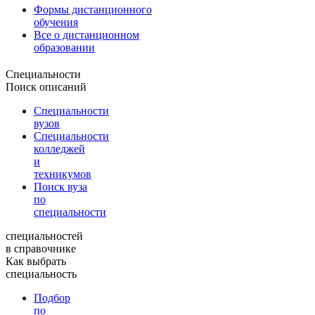
Формы дистанционного
обучения
Все о дистанционном
образовании
Специальности
Поиск описаний
Специальности
вузов
Специальности
колледжей
и
техникумов
Поиск вуза
по
специальности
специальностей
в справочнике
Как выбрать
специальность
Подбор
по