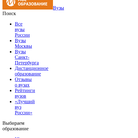
Вузы
Поиск
Все
вузы
России
Вузы
Москвы
Вузы
Санкт-
Петербурга
Дистанционное
образование
Отзывы
о вузах
Рейтинги
вузов
«Лучший
вуз
России»
Выбираем
образование