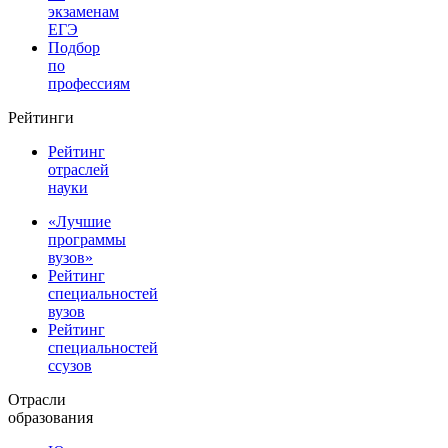
экзаменам
ЕГЭ
Подбор
по
профессиям
Рейтинги
Рейтинг
отраслей
науки
«Лучшие
программы
вузов»
Рейтинг
специальностей
вузов
Рейтинг
специальностей
ссузов
Отрасли
образования