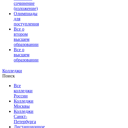
сочинение
(изложение)
Олимпиады
для
поступления
Все о
втором
высшем
образовании
Все о
высшем
образовании
Колледжи
Поиск
Все
колледжи
России
Колледжи
Москвы
Колледжи
Санкт-
Петербурга
Дистанционное