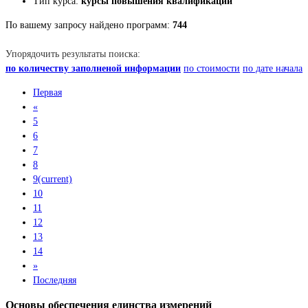
Тип курса:
курсы повышения квалификации
По вашему запросу найдено программ:
744
Упорядочить результаты поиска:
по количеству заполненой информации
по стоимости
по дате начала
Первая
«
5
6
7
8
9
(current)
10
11
12
13
14
»
Последняя
Основы обеспечения единства измерений