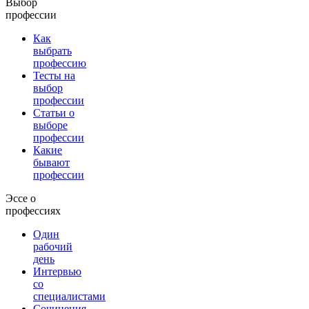
Выбор
профессии
Как
выбрать
профессию
Тесты на
выбор
профессии
Статьи о
выборе
профессии
Какие
бывают
профессии
Эссе о
профессиях
Один
рабочий
день
Интервью
со
специалистами
Сочинения