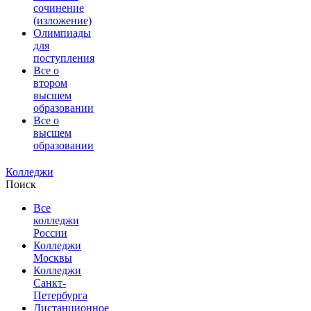
сочинение
(изложение)
Олимпиады
для
поступления
Все о
втором
высшем
образовании
Все о
высшем
образовании
Колледжи
Поиск
Все
колледжи
России
Колледжи
Москвы
Колледжи
Санкт-
Петербурга
Дистанционное