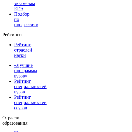
экзаменам
ЕГЭ
Подбор
по
профессиям
Рейтинги
Рейтинг
отраслей
науки
«Лучшие
программы
вузов»
Рейтинг
специальностей
вузов
Рейтинг
специальностей
ссузов
Отрасли
образования