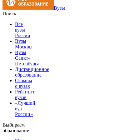
Вузы
Поиск
Все
вузы
России
Вузы
Москвы
Вузы
Санкт-
Петербурга
Дистанционное
образование
Отзывы
о вузах
Рейтинги
вузов
«Лучший
вуз
России»
Выбираем
образование