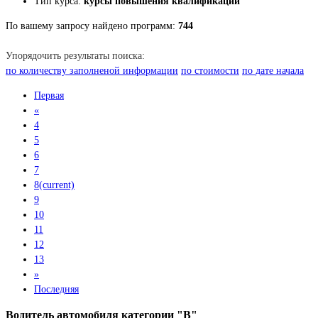
Тип курса:
курсы повышения квалификации
По вашему запросу найдено программ:
744
Упорядочить результаты поиска:
по количеству заполненой информации
по стоимости
по дате начала
Первая
«
4
5
6
7
8
(current)
9
10
11
12
13
»
Последняя
Водитель автомобиля категории "В"