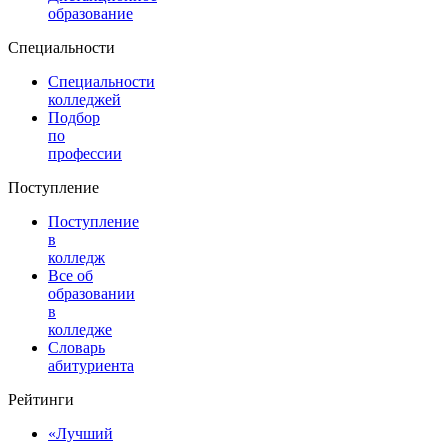
образование
Специальности
Специальности
колледжей
Подбор
по
профессии
Поступление
Поступление
в
колледж
Все об
образовании
в
колледже
Словарь
абитуриента
Рейтинги
«Лучший