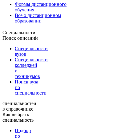
Формы дистанционного
обучения
Все о дистанционном
образовании
Специальности
Поиск описаний
Специальности
вузов
Специальности
колледжей
и
техникумов
Поиск вуза
по
специальности
специальностей
в справочнике
Как выбрать
специальность
Подбор
по