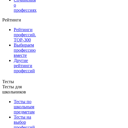
о
профессиях
Рейтинги
Рейтинги
профессий.
TOP-300
Выбираем
профессию
вместе
Другие
рейтинги
профессий
Тесты
Тесты для
школьников
Тесты по
школьным
предметам
Тесты на
выбор
профессий