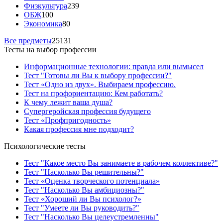
Физкультура
239
ОБЖ
100
Экономика
80
Все предметы
25131
Тесты на выбор профессии
Информационные технологии: правда или вымысел
Тест "Готовы ли Вы к выбору профессии?"
Тест «Одно из двух». Выбираем профессию.
Тест на профориентацию: Кем работать?
К чему лежит ваша душа?
Супергеройская профессия будущего
Тест «Профпригодность»
Какая профессия мне подходит?
Психологические тесты
Тест "Какое место Вы занимаете в рабочем коллективе?"
Тест "Насколько Вы решительны?"
Тест «Оценка творческого потенциала»
Тест "Насколько Вы амбициозны?"
Тест «Хороший ли Вы психолог?»
Тест "Умеете ли Вы руководить?"
Тест "Насколько Вы целеустремленны"