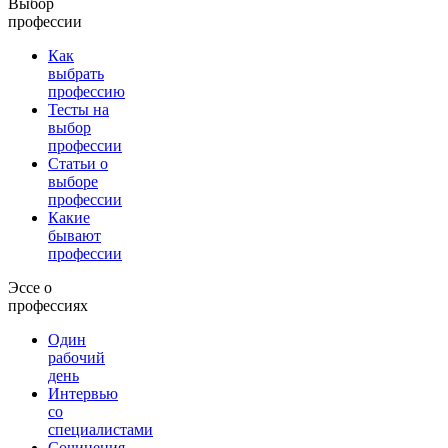
Выбор
профессии
Как
выбрать
профессию
Тесты на
выбор
профессии
Статьи о
выборе
профессии
Какие
бывают
профессии
Эссе о
профессиях
Один
рабочий
день
Интервью
со
специалистами
Сочинения