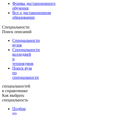
Формы дистанционного
обучения
Все о дистанционном
образовании
Специальности
Поиск описаний
Специальности
вузов
Специальности
колледжей
и
техникумов
Поиск вуза
по
специальности
специальностей
в справочнике
Как выбрать
специальность
Подбор
по