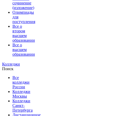
сочинение
(изложение)
Олимпиады
для
поступления
Все о
втором
высшем
образовании
Все о
высшем
образовании
Колледжи
Поиск
Все
колледжи
России
Колледжи
Москвы
Колледжи
Санкт-
Петербурга
Дистанционное