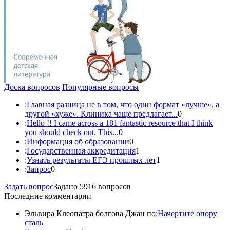
Доска вопросов
Популярные вопросы
:
Главная разница не в том, что один формат «лучше», а
другой «хуже». Клиника чаще предлагает...
0
:
Hello !! I came across a 181 fantastic resource that I think
you should check out. This...
0
:
Информация об образовании
0
:
Государственная аккредитация
1
:
Узнать результаты ЕГЭ прошлых лет
1
:
Запрос
0
Задать вопрос
Задано 5916 вопросов
Последние комментарии
Эльвира Клеопатра болгова Джан по:
Начертите опору
сталь