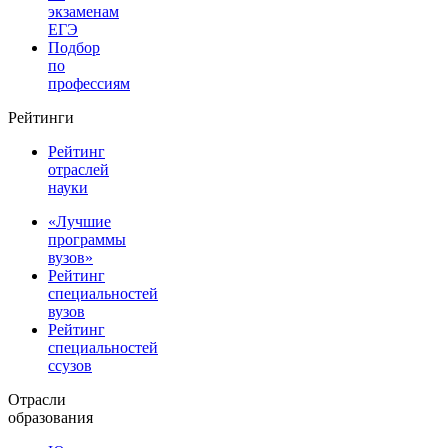
экзаменам
ЕГЭ
Подбор
по
профессиям
Рейтинги
Рейтинг
отраслей
науки
«Лучшие
программы
вузов»
Рейтинг
специальностей
вузов
Рейтинг
специальностей
ссузов
Отрасли
образования