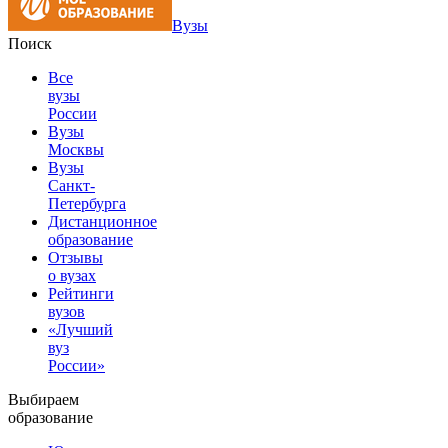
Вузы
Поиск
Все
вузы
России
Вузы
Москвы
Вузы
Санкт-
Петербурга
Дистанционное
образование
Отзывы
о вузах
Рейтинги
вузов
«Лучший
вуз
России»
Выбираем
образование