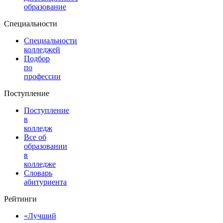
образование
Специальности
Специальности
колледжей
Подбор
по
профессии
Поступление
Поступление
в
колледж
Все об
образовании
в
колледже
Словарь
абитуриента
Рейтинги
«Лучший