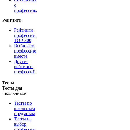
о
профессиях
Рейтинги
Рейтинги
профессий.
TOP-300
Выбираем
профессию
вместе
Другие
рейтинги
профессий
Тесты
Тесты для
школьников
Тесты по
школьным
предметам
Тесты на
выбор
профессий