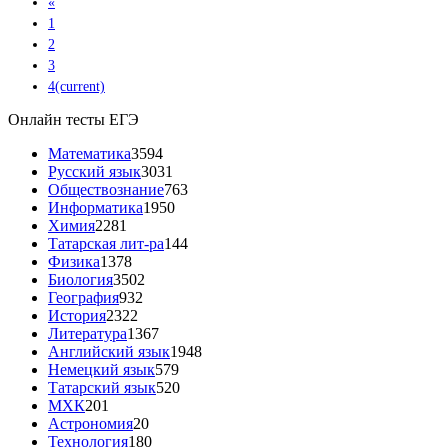
«
1
2
3
4
(current)
Онлайн тесты ЕГЭ
Математика
3594
Русский язык
3031
Обществознание
763
Информатика
1950
Химия
2281
Татарская лит-ра
144
Физика
1378
Биология
3502
География
932
История
2322
Литература
1367
Английский язык
1948
Немецкий язык
579
Татарский язык
520
МХК
201
Астрономия
20
Технология
180