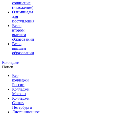
сочинение
(изложение)
Олимпиады
для
поступления
Все о
втором
высшем
образовании
Все о
высшем
образовании
Колледжи
Поиск
Все
колледжи
России
Колледжи
Москвы
Колледжи
Санкт-
Петербурга
Дистанционное