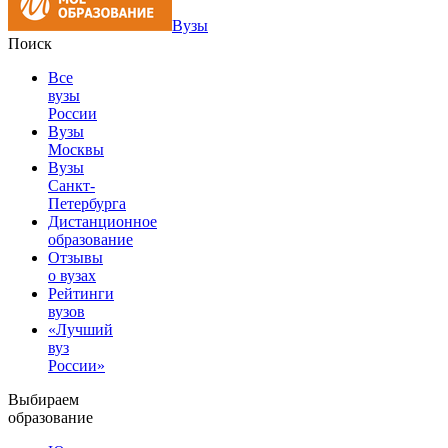
Вузы
Поиск
Все
вузы
России
Вузы
Москвы
Вузы
Санкт-
Петербурга
Дистанционное
образование
Отзывы
о вузах
Рейтинги
вузов
«Лучший
вуз
России»
Выбираем
образование