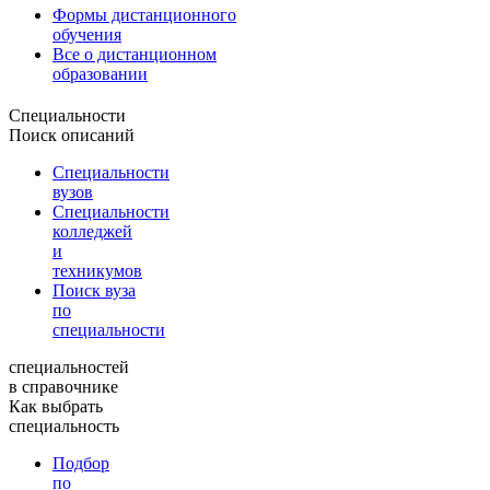
Формы дистанционного
обучения
Все о дистанционном
образовании
Специальности
Поиск описаний
Специальности
вузов
Специальности
колледжей
и
техникумов
Поиск вуза
по
специальности
специальностей
в справочнике
Как выбрать
специальность
Подбор
по