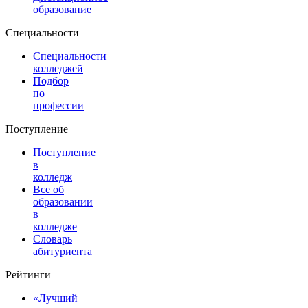
образование
Специальности
Специальности
колледжей
Подбор
по
профессии
Поступление
Поступление
в
колледж
Все об
образовании
в
колледже
Словарь
абитуриента
Рейтинги
«Лучший