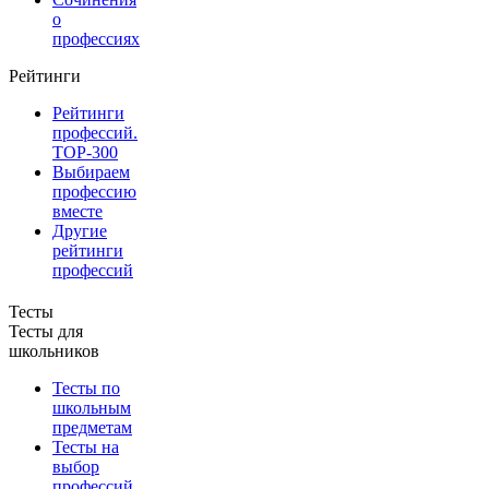
о
профессиях
Рейтинги
Рейтинги
профессий.
TOP-300
Выбираем
профессию
вместе
Другие
рейтинги
профессий
Тесты
Тесты для
школьников
Тесты по
школьным
предметам
Тесты на
выбор
профессий