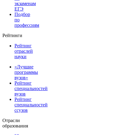
экзаменам
ЕГЭ
Подбор
по
профессиям
Рейтинги
Рейтинг
отраслей
науки
«Лучшие
программы
вузов»
Рейтинг
специальностей
вузов
Рейтинг
специальностей
ссузов
Отрасли
образования