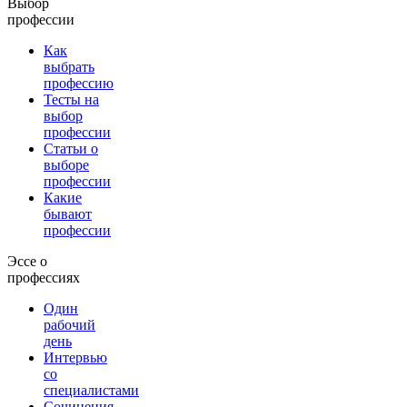
Выбор
профессии
Как
выбрать
профессию
Тесты на
выбор
профессии
Статьи о
выборе
профессии
Какие
бывают
профессии
Эссе о
профессиях
Один
рабочий
день
Интервью
со
специалистами
Сочинения