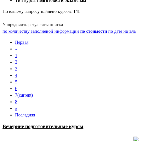
Тип курса:
подготовка к экзаменам
По вашему запросу найдено курсов:
141
Упорядочить результаты поиска:
по количеству заполненой информации
по стоимости
по дате начала
Первая
«
1
2
3
4
5
6
7
(current)
8
»
Последняя
Вечерние подготовительные курсы