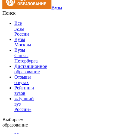
Вузы
Поиск
Все
вузы
России
Вузы
Москвы
Вузы
Санкт-
Петербурга
Дистанционное
образование
Отзывы
о вузах
Рейтинги
вузов
«Лучший
вуз
России»
Выбираем
образование