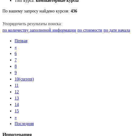
Тип курса:
компьютерные курсы
По вашему запросу найдено курсов:
436
Упорядочить результаты поиска:
по количеству заполненой информации
по стоимости
по дате начала
Первая
«
6
7
8
9
10
(current)
11
12
13
14
15
»
Последняя
Иппотерапия