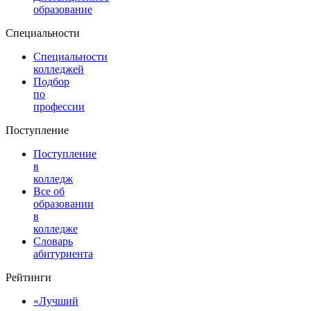
образование
Специальности
Специальности
колледжей
Подбор
по
профессии
Поступление
Поступление
в
колледж
Все об
образовании
в
колледже
Словарь
абитуриента
Рейтинги
«Лучший