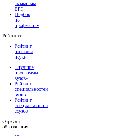
экзаменам
ЕГЭ
Подбор
по
профессиям
Рейтинги
Рейтинг
отраслей
науки
«Лучшие
программы
вузов»
Рейтинг
специальностей
вузов
Рейтинг
специальностей
ссузов
Отрасли
образования