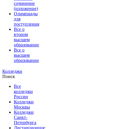
сочинение
(изложение)
Олимпиады
для
поступления
Все о
втором
высшем
образовании
Все о
высшем
образовании
Колледжи
Поиск
Все
колледжи
России
Колледжи
Москвы
Колледжи
Санкт-
Петербурга
Дистанционное