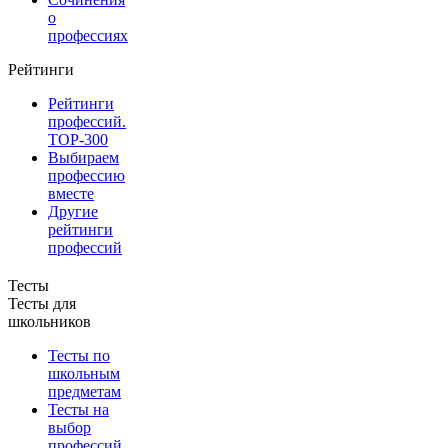
о
профессиях
Рейтинги
Рейтинги
профессий.
TOP-300
Выбираем
профессию
вместе
Другие
рейтинги
профессий
Тесты
Тесты для
школьников
Тесты по
школьным
предметам
Тесты на
выбор
профессий