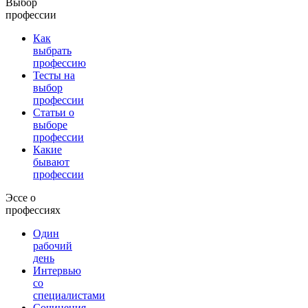
Выбор
профессии
Как
выбрать
профессию
Тесты на
выбор
профессии
Статьи о
выборе
профессии
Какие
бывают
профессии
Эссе о
профессиях
Один
рабочий
день
Интервью
со
специалистами
Сочинения