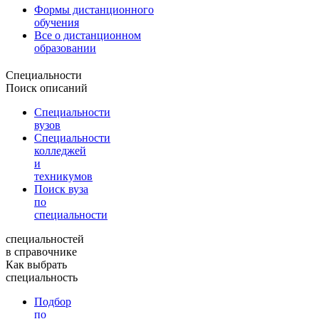
Формы дистанционного
обучения
Все о дистанционном
образовании
Специальности
Поиск описаний
Специальности
вузов
Специальности
колледжей
и
техникумов
Поиск вуза
по
специальности
специальностей
в справочнике
Как выбрать
специальность
Подбор
по