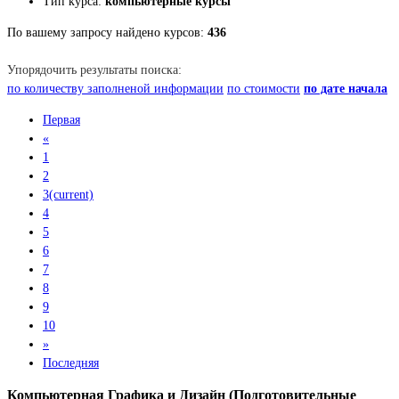
Тип курса:
компьютерные курсы
По вашему запросу найдено курсов:
436
Упорядочить результаты поиска:
по количеству заполненой информации
по стоимости
по дате начала
Первая
«
1
2
3
(current)
4
5
6
7
8
9
10
»
Последняя
Компьютерная Графика и Дизайн (Подготовительные