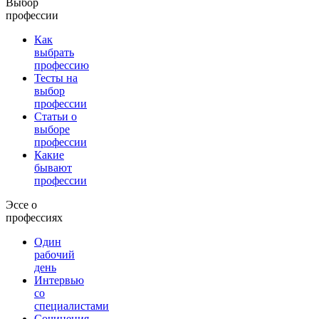
Выбор
профессии
Как
выбрать
профессию
Тесты на
выбор
профессии
Статьи о
выборе
профессии
Какие
бывают
профессии
Эссе о
профессиях
Один
рабочий
день
Интервью
со
специалистами
Сочинения