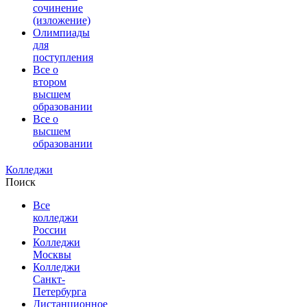
сочинение
(изложение)
Олимпиады
для
поступления
Все о
втором
высшем
образовании
Все о
высшем
образовании
Колледжи
Поиск
Все
колледжи
России
Колледжи
Москвы
Колледжи
Санкт-
Петербурга
Дистанционное