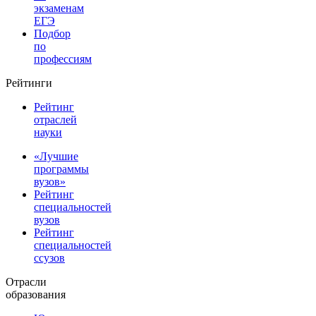
экзаменам
ЕГЭ
Подбор
по
профессиям
Рейтинги
Рейтинг
отраслей
науки
«Лучшие
программы
вузов»
Рейтинг
специальностей
вузов
Рейтинг
специальностей
ссузов
Отрасли
образования