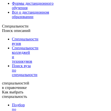
Формы дистанционного
обучения
Все о дистанционном
образовании
Специальности
Поиск описаний
Специальности
вузов
Специальности
колледжей
и
техникумов
Поиск вуза
по
специальности
специальностей
в справочнике
Как выбрать
специальность
Подбор
по