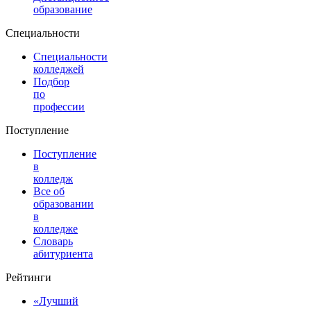
образование
Специальности
Специальности
колледжей
Подбор
по
профессии
Поступление
Поступление
в
колледж
Все об
образовании
в
колледже
Словарь
абитуриента
Рейтинги
«Лучший