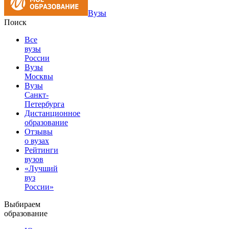
Вузы
Поиск
Все
вузы
России
Вузы
Москвы
Вузы
Санкт-
Петербурга
Дистанционное
образование
Отзывы
о вузах
Рейтинги
вузов
«Лучший
вуз
России»
Выбираем
образование