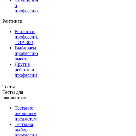
о
профессиях
Рейтинги
Рейтинги
профессий.
TOP-300
Выбираем
профессию
вместе
Другие
рейтинги
профессий
Тесты
Тесты для
школьников
Тесты по
школьным
предметам
Тесты на
выбор
профессий