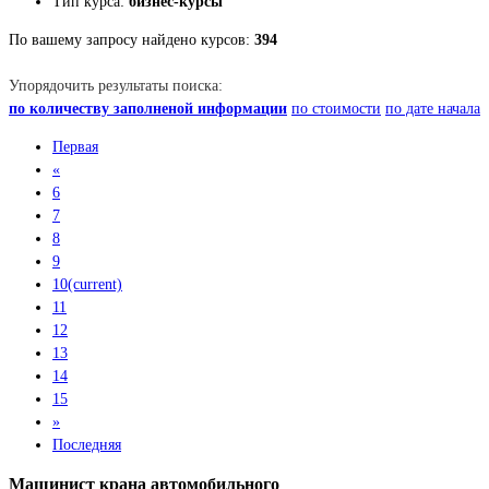
Тип курса:
бизнес-курсы
По вашему запросу найдено курсов:
394
Упорядочить результаты поиска:
по количеству заполненой информации
по стоимости
по дате начала
Первая
«
6
7
8
9
10
(current)
11
12
13
14
15
»
Последняя
Машинист крана автомобильного