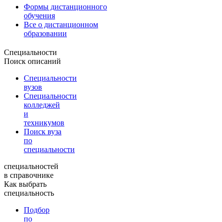
Формы дистанционного
обучения
Все о дистанционном
образовании
Специальности
Поиск описаний
Специальности
вузов
Специальности
колледжей
и
техникумов
Поиск вуза
по
специальности
специальностей
в справочнике
Как выбрать
специальность
Подбор
по