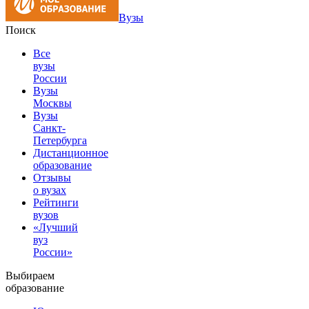
Вузы
Поиск
Все
вузы
России
Вузы
Москвы
Вузы
Санкт-
Петербурга
Дистанционное
образование
Отзывы
о вузах
Рейтинги
вузов
«Лучший
вуз
России»
Выбираем
образование