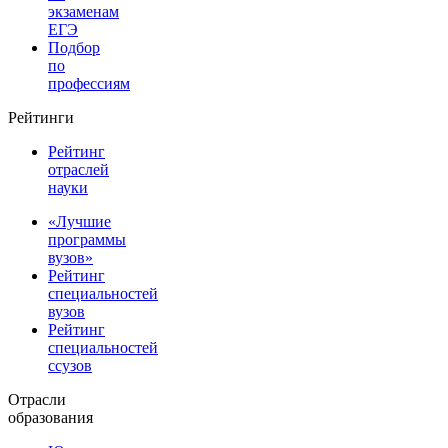
экзаменам
ЕГЭ
Подбор
по
профессиям
Рейтинги
Рейтинг
отраслей
науки
«Лучшие
программы
вузов»
Рейтинг
специальностей
вузов
Рейтинг
специальностей
ссузов
Отрасли
образования