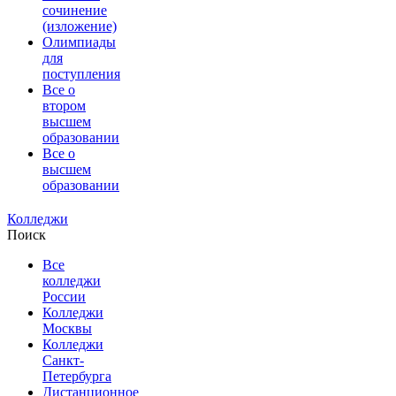
сочинение
(изложение)
Олимпиады
для
поступления
Все о
втором
высшем
образовании
Все о
высшем
образовании
Колледжи
Поиск
Все
колледжи
России
Колледжи
Москвы
Колледжи
Санкт-
Петербурга
Дистанционное