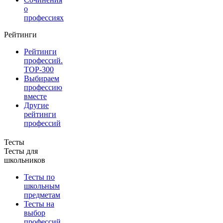
о
профессиях
Рейтинги
Рейтинги
профессий.
TOP-300
Выбираем
профессию
вместе
Другие
рейтинги
профессий
Тесты
Тесты для
школьников
Тесты по
школьным
предметам
Тесты на
выбор
профессий