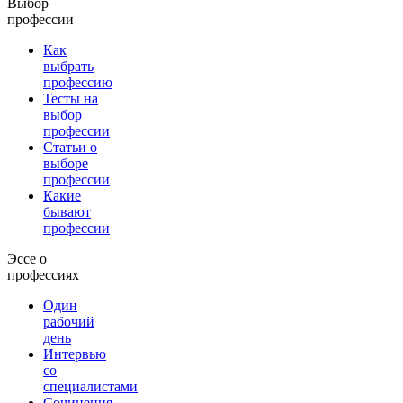
Выбор
профессии
Как
выбрать
профессию
Тесты на
выбор
профессии
Статьи о
выборе
профессии
Какие
бывают
профессии
Эссе о
профессиях
Один
рабочий
день
Интервью
со
специалистами
Сочинения