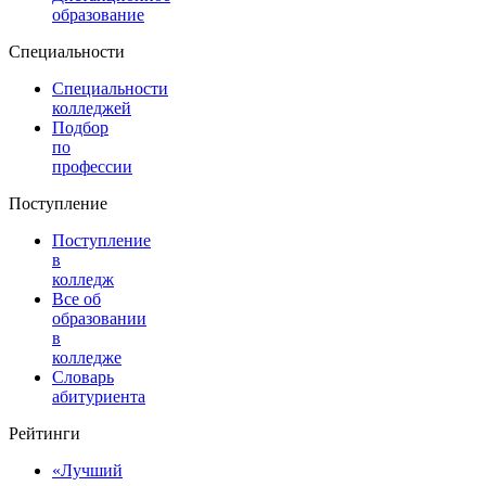
образование
Специальности
Специальности
колледжей
Подбор
по
профессии
Поступление
Поступление
в
колледж
Все об
образовании
в
колледже
Словарь
абитуриента
Рейтинги
«Лучший