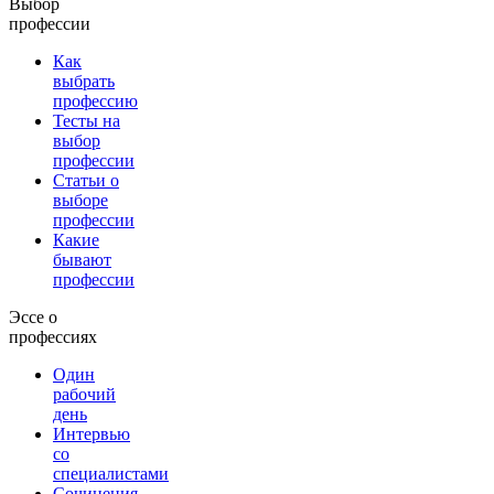
Выбор
профессии
Как
выбрать
профессию
Тесты на
выбор
профессии
Статьи о
выборе
профессии
Какие
бывают
профессии
Эссе о
профессиях
Один
рабочий
день
Интервью
со
специалистами
Сочинения