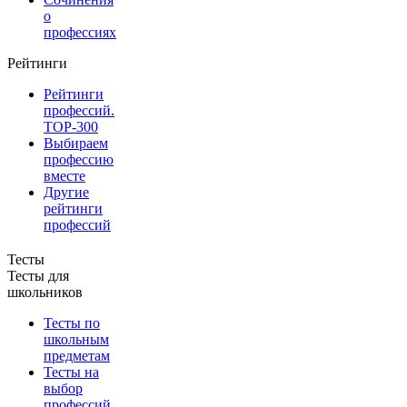
о
профессиях
Рейтинги
Рейтинги
профессий.
TOP-300
Выбираем
профессию
вместе
Другие
рейтинги
профессий
Тесты
Тесты для
школьников
Тесты по
школьным
предметам
Тесты на
выбор
профессий