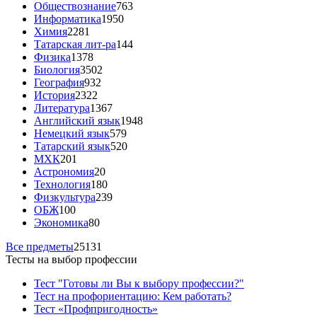
Обществознание
763
Информатика
1950
Химия
2281
Татарская лит-ра
144
Физика
1378
Биология
3502
География
932
История
2322
Литература
1367
Английский язык
1948
Немецкий язык
579
Татарский язык
520
МХК
201
Астрономия
20
Технология
180
Физкультура
239
ОБЖ
100
Экономика
80
Все предметы
25131
Тесты на выбор профессии
Тест "Готовы ли Вы к выбору профессии?"
Тест на профориентацию: Кем работать?
Тест «Профпригодность»