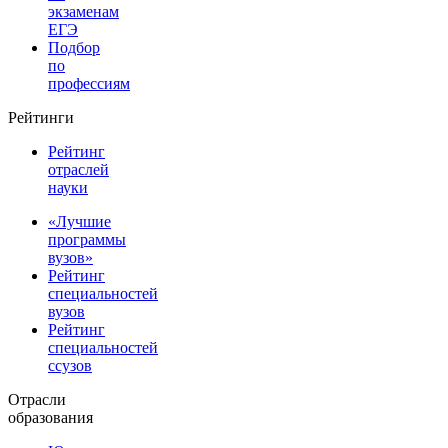
экзаменам
ЕГЭ
Подбор
по
профессиям
Рейтинги
Рейтинг
отраслей
науки
«Лучшие
программы
вузов»
Рейтинг
специальностей
вузов
Рейтинг
специальностей
ссузов
Отрасли
образования