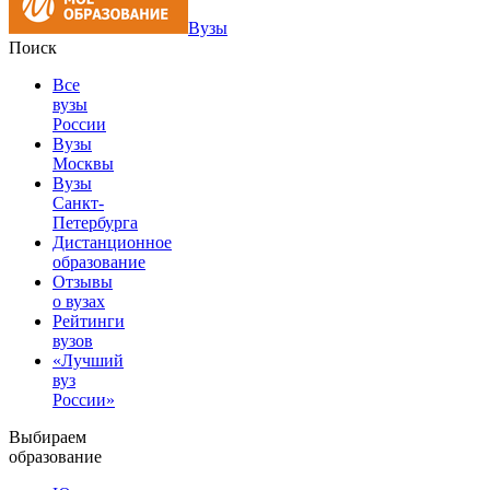
Вузы
Поиск
Все
вузы
России
Вузы
Москвы
Вузы
Санкт-
Петербурга
Дистанционное
образование
Отзывы
о вузах
Рейтинги
вузов
«Лучший
вуз
России»
Выбираем
образование