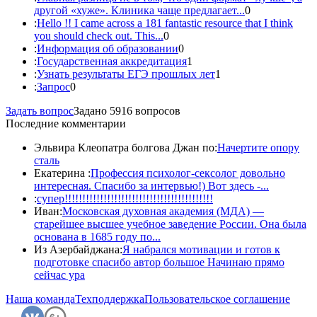
другой «хуже». Клиника чаще предлагает...
0
:
Hello !! I came across a 181 fantastic resource that I think
you should check out. This...
0
:
Информация об образовании
0
:
Государственная аккредитация
1
:
Узнать результаты ЕГЭ прошлых лет
1
:
Запрос
0
Задать вопрос
Задано 5916 вопросов
Последние комментарии
Эльвира Клеопатра болгова Джан по:
Начертите опору
сталь
Екатерина :
Профессия психолог-сексолог довольно
интересная. Спасибо за интервью!) Вот здесь -...
:
супер!!!!!!!!!!!!!!!!!!!!!!!!!!!!!!!!!!!!!!!!!!
Иван:
Московская духовная академия (МДА) —
старейшее высшее учебное заведение России. Она была
основана в 1685 году по...
Из Азербайджана:
Я набрался мотивации и готов к
подготовке спасибо автор большое Начинаю прямо
сейчас ура
Наша команда
Техподдержка
Пользовательское соглашение