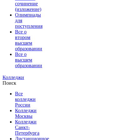
сочинение
(изложение)
Олимпиады
для
поступления
Все о
втором
высшем
образовании
Все о
высшем
образовании
Колледжи
Поиск
Все
колледжи
России
Колледжи
Москвы
Колледжи
Санкт-
Петербурга
Дистанционное