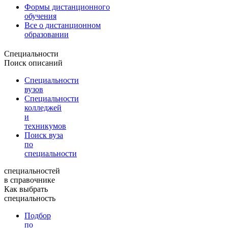
Формы дистанционного
обучения
Все о дистанционном
образовании
Специальности
Поиск описаний
Специальности
вузов
Специальности
колледжей
и
техникумов
Поиск вуза
по
специальности
специальностей
в справочнике
Как выбрать
специальность
Подбор
по