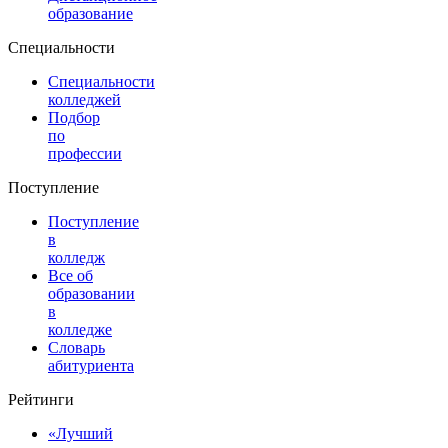
образование
Специальности
Специальности
колледжей
Подбор
по
профессии
Поступление
Поступление
в
колледж
Все об
образовании
в
колледже
Словарь
абитуриента
Рейтинги
«Лучший