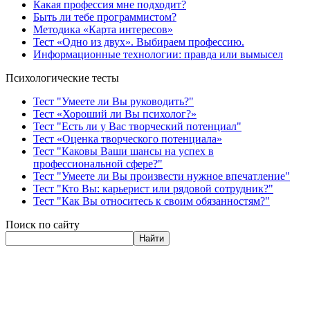
Какая профессия мне подходит?
Быть ли тебе программистом?
Методика «Карта интересов»
Тест «Одно из двух». Выбираем профессию.
Информационные технологии: правда или вымысел
Психологические тесты
Тест "Умеете ли Вы руководить?"
Тест «Хороший ли Вы психолог?»
Тест "Есть ли у Вас творческий потенциал"
Тест «Оценка творческого потенциала»
Тест "Каковы Ваши шансы на успех в
профессиональной сфере?"
Тест "Умеете ли Вы произвести нужное впечатление"
Тест "Кто Вы: карьерист или рядовой сотрудник?"
Тест "Как Вы относитесь к своим обязанностям?"
Поиск по сайту
Найти