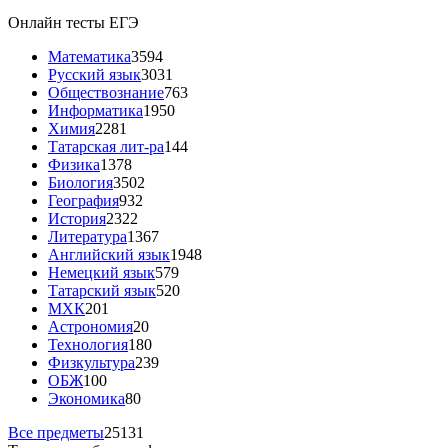
Онлайн тесты ЕГЭ
Математика
3594
Русский язык
3031
Обществознание
763
Информатика
1950
Химия
2281
Татарская лит-ра
144
Физика
1378
Биология
3502
География
932
История
2322
Литература
1367
Английский язык
1948
Немецкий язык
579
Татарский язык
520
МХК
201
Астрономия
20
Технология
180
Физкультура
239
ОБЖ
100
Экономика
80
Все предметы
25131