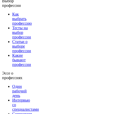
Выбор
профессии
Как
выбрать
профессию
Тесты на
выбор
профессии
Статьи о
выборе
профессии
Какие
бывают
профессии
Эссе о
профессиях
Один
рабочий
день
Интервью
со
специалистами
Сочинения