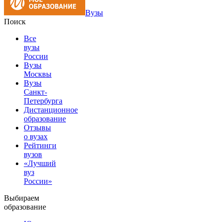
Вузы
Поиск
Все
вузы
России
Вузы
Москвы
Вузы
Санкт-
Петербурга
Дистанционное
образование
Отзывы
о вузах
Рейтинги
вузов
«Лучший
вуз
России»
Выбираем
образование