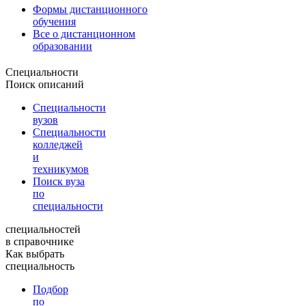
Формы дистанционного
обучения
Все о дистанционном
образовании
Специальности
Поиск описаний
Специальности
вузов
Специальности
колледжей
и
техникумов
Поиск вуза
по
специальности
специальностей
в справочнике
Как выбрать
специальность
Подбор
по