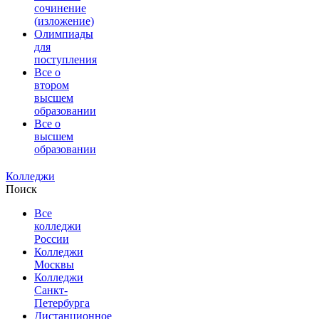
сочинение
(изложение)
Олимпиады
для
поступления
Все о
втором
высшем
образовании
Все о
высшем
образовании
Колледжи
Поиск
Все
колледжи
России
Колледжи
Москвы
Колледжи
Санкт-
Петербурга
Дистанционное