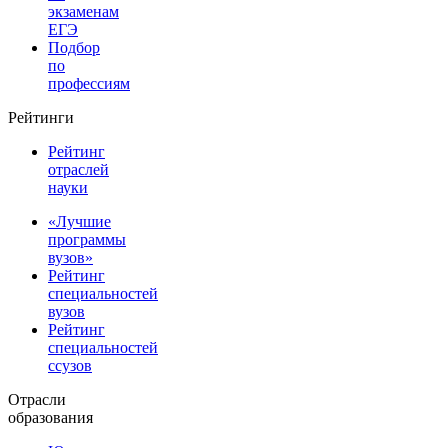
экзаменам
ЕГЭ
Подбор
по
профессиям
Рейтинги
Рейтинг
отраслей
науки
«Лучшие
программы
вузов»
Рейтинг
специальностей
вузов
Рейтинг
специальностей
ссузов
Отрасли
образования