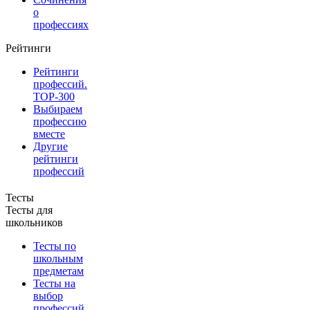
о
профессиях
Рейтинги
Рейтинги
профессий.
TOP-300
Выбираем
профессию
вместе
Другие
рейтинги
профессий
Тесты
Тесты для
школьников
Тесты по
школьным
предметам
Тесты на
выбор
профессий