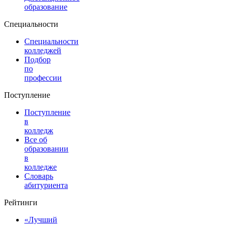
образование
Специальности
Специальности
колледжей
Подбор
по
профессии
Поступление
Поступление
в
колледж
Все об
образовании
в
колледже
Словарь
абитуриента
Рейтинги
«Лучший