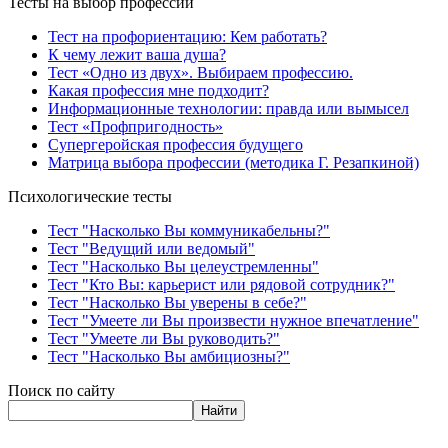
Тесты на выбор профессии
Тест на профориентацию: Кем работать?
К чему лежит ваша душа?
Тест «Одно из двух». Выбираем профессию.
Какая профессия мне подходит?
Информационные технологии: правда или вымысел
Тест «Профпригодность»
Супергеройская профессия будущего
Матрица выбора профессии (методика Г. Резапкиной)
Психологические тесты
Тест "Насколько Вы коммуникабельны?"
Тест "Ведущий или ведомый"
Тест "Насколько Вы целеустремленны"
Тест "Кто Вы: карьерист или рядовой сотрудник?"
Тест "Насколько Вы уверены в себе?"
Тест "Умеете ли Вы произвести нужное впечатление"
Тест "Умеете ли Вы руководить?"
Тест "Насколько Вы амбициозны?"
Поиск по сайту
Найти