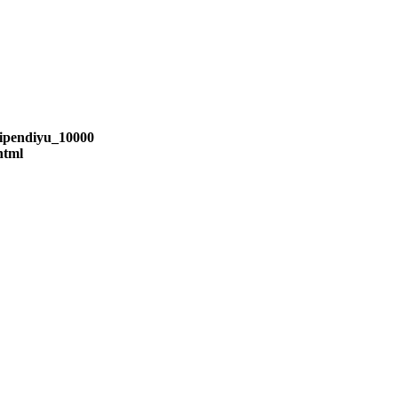
tipendiyu_10000
html