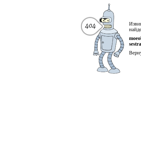
Извин
найде
moeob
sestr
Верн